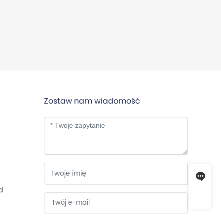
Zostaw nam wiadomość
d
Zapytanie
sales@projoy-electric.com