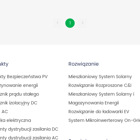
<
1
>
ukty
Rozwiązanie
kty Bezpieczeństwa PV
Mieszkaniowy System Solarny
ynowanie energii
Rozwiązanie Rozproszone C&I
znik prądu stałego
Mieszkaniowy System Solarny i
znik izolacyjny DC
Magazynowania Energii
e AC
Rozwiązanie do ładowarki EV
nka elektryczna
System Mikroinwerterowy On-Gri
ty dystrybucji zasilania DC
ty dystrybucji zasilania AC