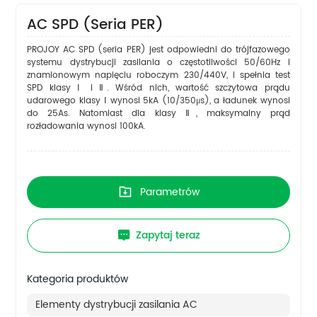
AC SPD (Seria PER)
PROJOY AC SPD (seria PER) jest odpowiedni do trójfazowego
systemu dystrybucji zasilania o częstotliwości 50/60Hz i
znamionowym napięciu roboczym 230/440V, i spełnia test
SPD klasy Ⅰ i Ⅱ. Wśród nich, wartość szczytowa prądu
udarowego klasy Ⅰ wynosi 5kA (10/350μs), a ładunek wynosi
do 25As. Natomiast dla klasy Ⅱ, maksymalny prąd
rozładowania wynosi 100kA.
Parametrów
Zapytaj teraz
Kategoria produktów
Elementy dystrybucji zasilania AC