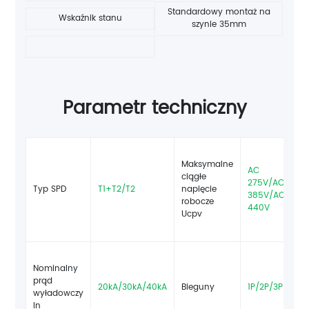
Standardowy montaż na
Wskaźnik stanu
szynie 35mm
Parametr techniczny
Maksymalne
AC
ciągłe
275V/AC
Typ SPD
T1+T2/T2
napięcie
385V/AC
robocze
440V
Ucpv
Nominalny
prąd
20kA/30kA/40kA
Bieguny
1P/2P/3P/4P
wyładowczy
In